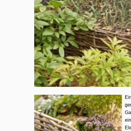
Ei
ge
Ga
ein
El