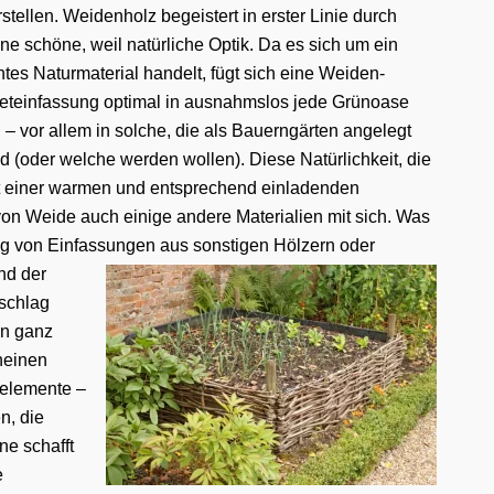
stellen. Weidenholz begeistert in erster Linie durch
ine schöne, weil natürliche Optik. Da es sich um ein
htes Naturmaterial handelt, fügt sich eine Weiden-
eteinfassung optimal in ausnahmslos jede Grünoase
n – vor allem in solche, die als Bauerngärten angelegt
nd (oder welche werden wollen). Diese Natürlichkeit, die
t einer warmen und entsprechend einladenden
on Weide auch einige andere Materialien mit sich. Was
ng von Einfassungen aus sonstigen Hölzern oder
nd der
sschlag
en ganz
heinen
telemente –
n, die
e schafft
e