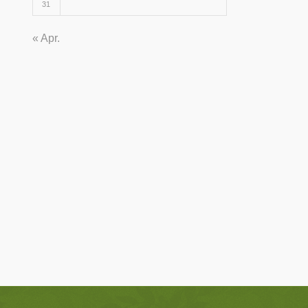
31
« Apr.