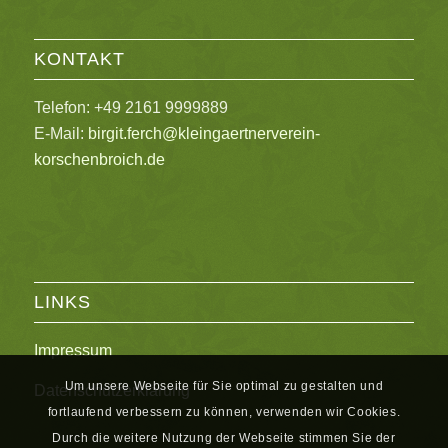
KONTAKT
Telefon: +49 2161 9999889
E-Mail:
birgit.ferch@kleingaertnerverein-
korschenbroich.de
LINKS
Impressum
Um unsere Webseite für Sie optimal zu gestalten und
Datenschutzerklärung
fortlaufend verbessern zu können, verwenden wir Cookies.
Durch die weitere Nutzung der Webseite stimmen Sie der