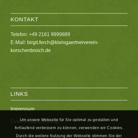
KONTAKT
Telefon: +49 2161 9999889
E-Mail:
birgit.ferch@kleingaertnerverein-
korschenbroich.de
LINKS
Impressum
Um unsere Webseite für Sie optimal zu gestalten und
Datenschutzerklärung
fortlaufend verbessern zu können, verwenden wir Cookies.
Durch die weitere Nutzung der Webseite stimmen Sie der