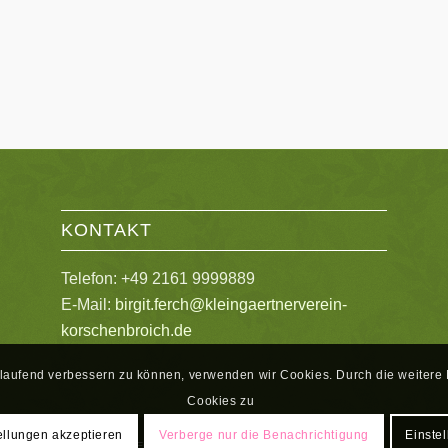
KONTAKT
Telefon: +49 2161 9999889
E-Mail:
birgit.ferch@kleingaertnerverein-
korschenbroich.de
rtlaufend verbessern zu können, verwenden wir Cookies. Durch die weite
Cookies zu
ellungen akzeptieren
Verberge nur die Benachrichtigung
Einste
Karl-Heinz Hoß -
powered by Enfold WordPress Theme