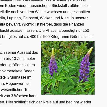
em Boden wieder ausreichend Stickstoff zuführen soll.
eil die noch vor dem Winter wachsen und geschnitten
ia, Lupinen, Gelbsenf, Wicken und Klee. In unserer
a bewährt. Wichtig ist hierbei, dass die Pflanzen
leicht aussäen lassen. Die Phacelia benötigt nur 150
 bringt es auf ca. 400 bis 500 Kilogramm Grünmasse in
.
nach seiner Aussaat das
zen bis 10 Zentimeter
rden, größere sollten
o vorbereitete Boden
itete Grünmasse im
ann. Regenwürmer,
wesentlichen Teil
eit von 3 Wochen kann
. Hier schließt sich der Kreislauf und beginnt wieder