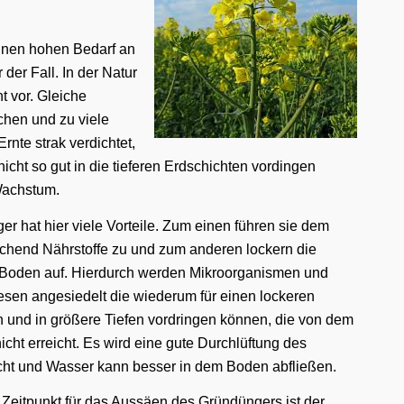
inen hohen Bedarf an
 der Fall. In der Natur
 vor. Gleiche
chen und zu viele
rnte strak verdichtet,
cht so gut in die tieferen Erdschichten vordingen
Wachstum.
r hat hier viele Vorteile. Zum einen führen sie dem
chend Nährstoffe zu und zum anderen lockern die
Boden auf. Hierdurch werden Mikroorganismen und
esen angesiedelt die wiederum für einen lockeren
 und in größere Tiefen vordringen können, die von dem
cht erreicht. Es wird eine gute Durchlüftung des
cht und Wasser kann besser in dem Boden abfließen.
 Zeitpunkt für das Aussäen des Gründüngers ist der