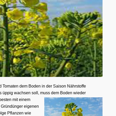
 Tomaten dem Boden in der Saison Nährstoffe
s üppig wachsen soll, m
uss dem Boden wieder
besten mit einem
s Gründünger eigenen
olge Pflanzen wie