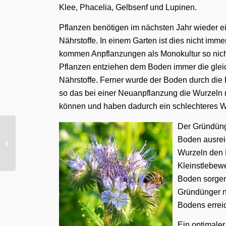
Klee, Phacelia, Gelbsenf und Lupinen.
Pflanzen benötigen im nächsten Jahr wieder e
Nährstoffe. In einem Garten ist dies nicht immer
kommen Anpflanzungen als Monokultur so nicht
Pflanzen entziehen dem Boden immer die glei
Nährstoffe. Ferner wurde der Boden durch die E
so das bei einer Neuanpflanzung die Wurzeln ni
können und haben dadurch ein schlechteres 
Der Gründünge
Boden ausrei
Das Treibhaus
Wurzeln den 
Kleinstlebew
Boden sorgen
Gründünger ni
Bodens errei
Ein optimaler